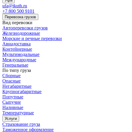
Уфа
ufa@tkuth.ru
+7 800 500 9101
Перевозка грузов
Вид перевозки
Автоперевозки грузов
Железнодорожные
Морские и речные перевозки
Авиадоставка
Контейнерные
Мультимодальные
Международные
Генеральные
По типу груза
Сборные
Опасные
Негабаритные
Крупногабаритные
Попутные
Сыпучие
Наливные
Температурные
Услуги
Страхование груза
Таможенное оформление