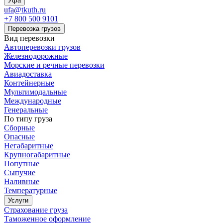
Уфа
ufa@tkuth.ru
+7 800 500 9101
Перевозка грузов
Вид перевозки
Автоперевозки грузов
Железнодорожные
Морские и речные перевозки
Авиадоставка
Контейнерные
Мультимодальные
Международные
Генеральные
По типу груза
Сборные
Опасные
Негабаритные
Крупногабаритные
Попутные
Сыпучие
Наливные
Температурные
Услуги
Страхование груза
Таможенное оформление